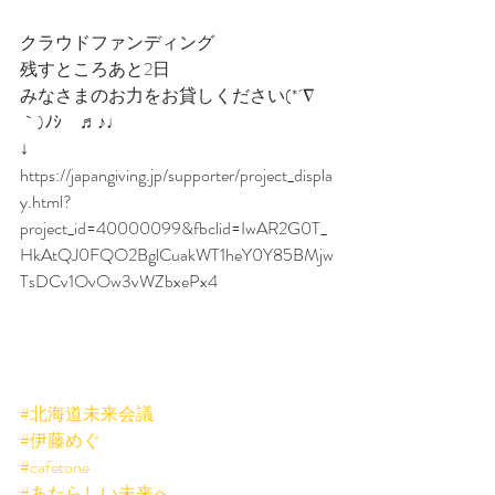
クラウドファンディング
残すところあと2日
みなさまのお力をお貸しください(*´∇
｀)ﾉｼ　♬♪♩
↓ 
https://japangiving.jp/supporter/project_displa
y.html?
project_id=40000099&fbclid=IwAR2G0T_
HkAtQJ0FQO2BglCuakWT1heY0Y85BMjw
TsDCv1OvOw3vWZbxePx4
#北海道未来会議
#伊藤めぐ
#cafetone
#あたらしい未来へ