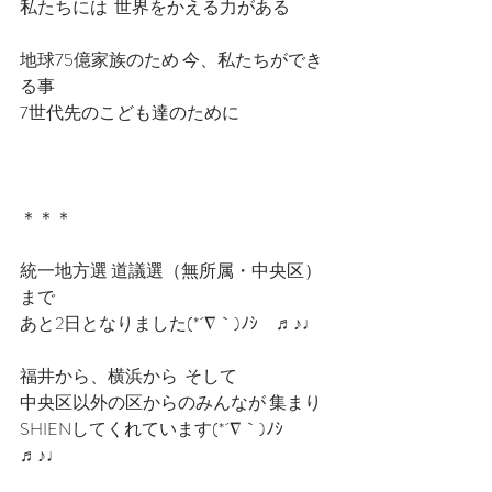
私たちには  世界をかえる力がある
地球75億家族のため 今、私たちができ
る事   
7世代先のこども達のために
＊＊＊
統一地方選 道議選（無所属・中央区）
まで
あと2日となりました(*´∇｀)ﾉｼ　♬♪♩
福井から、横浜から  そして 
中央区以外の区からのみんなが 集まり
SHIENしてくれています(*´∇｀)ﾉｼ　
♬♪♩