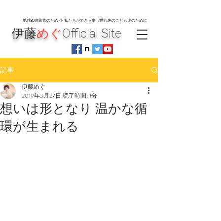
地球80
億家族のため 今 私たちができる事 7世代先のこども達のために
伊藤
めぐ
Official Site
記事
伊藤めぐ
2019年3月27日
読了時間: 1分
想いは形となり 温かな循
環が生まれる