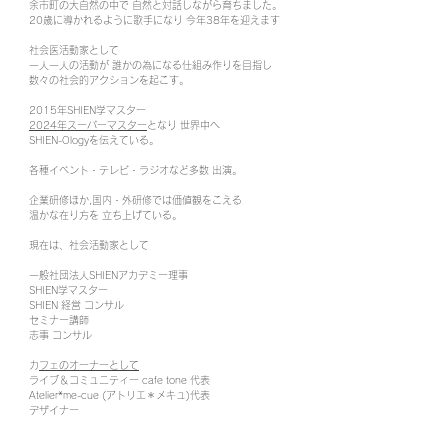
余市町の大自然の中で 自然と対話しながら育ちました。
20歳に導かれるように歌手になり 今年38年を迎えます
社会医活動家として
一人一人の活動が 誰かの為になる仕組み作りを目指し
数々の社会的アクションを起こす。
2015年SHIEN学マスター
2024年スーパーマスター
となり 世界中へ
SHIEN-Ologyを伝えている。
各種イベント・テレビ・ラジオなど多数 出演。
企業研修ほか,国内・外研修では価値観をこえる
温かな在り方を 立ち上げている。
現在は、社会活動家として
一般社団法人SHIENアカデミー理事
SHIEN学マスター
SHIEN 経営 コンサル
セミナー講師
志事 コンサル
​
カフェのオーナーとして​
ライブ＆コミュニティー cafe tone 代表
Atelier*me-cue (アトリエ＊メキュ)代表
デザイナー