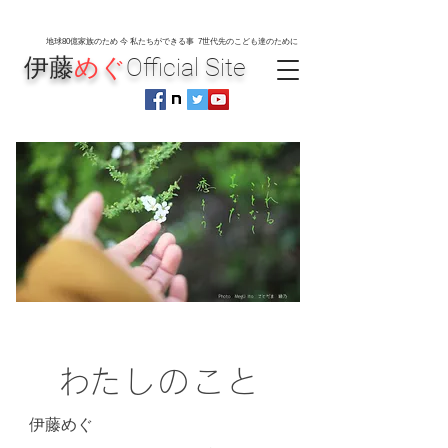
地球80
億家族のため 今 私たちができる事 7世代先のこども達のために
伊藤
めぐ
Official Site
​わたしのこと
伊藤めぐ