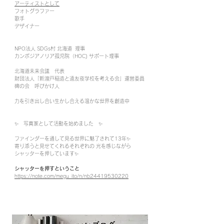
アーティストとして
フォトグラファー
歌手
​デザイナー
NPO法人 SDGs村 北海道 理事
カンボジアノリア孤児院（HOC) サポート理事
北海道未来会議 代表
財団法人「新渡戸稲造と遠友夜学校を考える会」運営委員
碑の会 呼びかけ人
力を引き出し合い生かし合える温かな世界を創造中
✨ 写真家として活動を始めました ✨
ファインダーを通して見る世界に魅了されて13年✨
寄り添うと見せてくれるそれぞれの 光を感じながら
シャッターを押しています✨
​シャッターを押すということ
https://note.com/megu_ito/n/nb24419530220