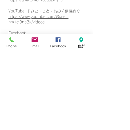
https://www.shien-academy.jp/
YouTube 「 ひと・こと・もの / 伊藤めぐ」​
https://www.youtube.com/@user-
hm1ci9nb3k/videos
Facebook
https://www.facebook.com/meg.ito.1
Phone
Email
Facebook
住所
cafe tone＊FB
https://www.facebook.com/Cafe-tone-
236233913145264
Atelier*me-cue(アトリエ＊メキュ)＊FB
https://www.facebook.com/Atelier.mecue
写真家「めぐ」＊FB（写真と詩のページ）
https://www.facebook.com/tutaebito
​Instagram
https://www.instagram.com/megu_ito39/
https://www.instagram.com/ito_megu/