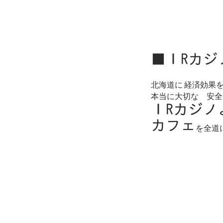
■ⅠRカ
北海道に 経済効果
本当に大切な 安全 
ⅠRカジノ
カフェ
を全道