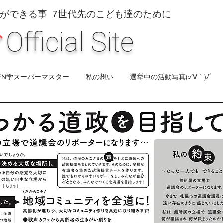
ちができる事 7世代先のこども達のために
ぐ
Official Site
IEN学スーパーマスター
私の想い
選挙中の活動写真(○´∀｀)ﾉﾞ