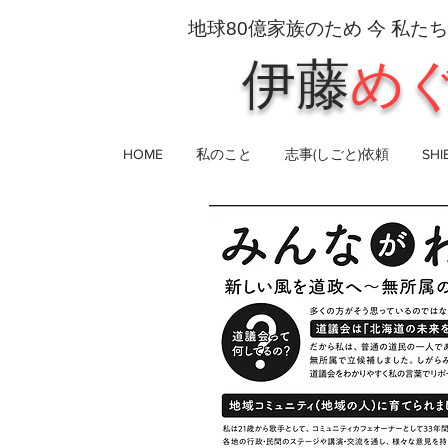
地球80
億家族のため 今 私た
伊藤
め
HOME
私のこと
志事(しごと)依頼
SH