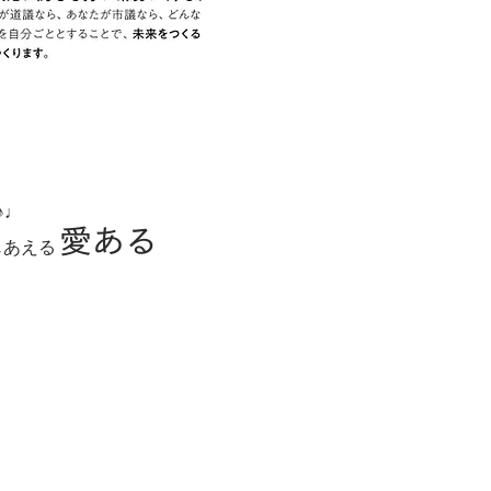
♪♩
愛ある
じあえる