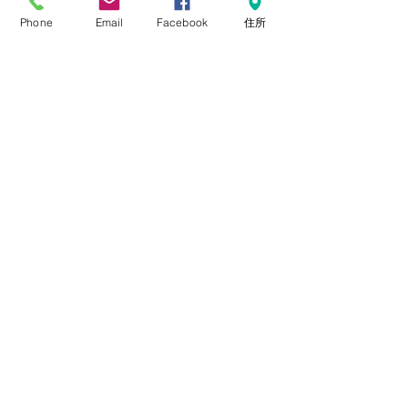
＊ 北海道culb 代表
＊ カンボジア ノリア孤児院
Phone
Email
Facebook
住所
「岩田亮子さんを応援する会」 運営委員
ノリアの情報はこちらから
https://trip-nomad.com/trip/cambodia/cafe-hoc/
＊ こども音楽会 運営委員
＊ 財団法人
「新渡戸稲造と遠友夜学校を考える会」
＊ 碑の会 呼びかけ人 ほか…
よく、いろいろしていますね〜^^/と
言われますが、表現は違っても
本質は全て一緒です(○´∀｀)ﾉﾞ
地球78億家族のため 今、私たちができる事
7世代先のこども達のために
​ 温かな革命家 伊藤めぐ