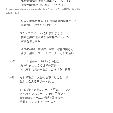
北海道道議会選挙 へ出馬(*´∇｀)ﾉｼ ♬♪♩
皆様の貴重な 5150票を いただく。
https://www.nhk.or.jp/senkyo/database/touitsu/2019/01/14068/skh
44733.html
全国で開催される SHIEN学講座の講師として
年間200日は道外へ(○´∀｀)ﾉﾞ
コミュニティーcafeを経営しながら
仲間と共に 北海道から世界の平和への
実践を取り組み
全国の組織、自治体、企業、教育機関など
講演、講座、ファシリテーターとして活動
2020年 コロナ禍の中 SHIEN学を軸に
力を引き出し合う世界の実践へ
それぞれの天分を生かし合う場を 構築。
2021年 それぞれが、人生の 志事（しごと）で
生かし合えるサポート開始。
SHIEN学・志事コンサル・写真・HPなど
わくわくな スタートUPのお手伝いを
​ cafe toneをホームに地球を回りながら
活動 していますヾ(〃^∇^)ﾉ♪