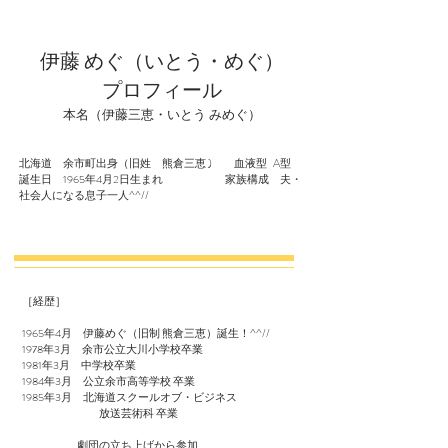
伊藤 めぐ（いとう・めぐ）
プロフィール
本名（伊藤三恵・いとう みめぐ）
北海道 余市町出身（旧姓 熊倉三恵 ) 血液型 A型
誕生日 1965年4月2日生まれ 家族構成 夫・
社会人になる息子一人^^//
［経歴］
1965年4月 伊藤めぐ（旧制 熊倉三恵）誕生！^^//
1978年3月 余市公立大川小学校卒業
1981年3月 中学校卒業
1984年3月 公立余市高等学校 卒業
1985年3月 北海道スクールオブ・ビジネス
放送芸術科 卒業
劇団の立ち上げから参加