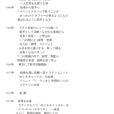
一人芝居を全国で公演
1986年 役者から歌手へ
＊イベントステージで歌うことが
きっかけで オファーが来るようになり
運ばれるように歌手となる
1987年 ラテン音楽のジョージの城にて
歌手として活動！なぜかお客様から
「店長！店長！」と呼ばれ、
いつの間にか 経理、 営業・
仕入れ・調理、ステージと
お店を切り盛りする 歌って踊る
店長となる(○´∀｀)ﾉﾞ
＊この実践の中で、経営、気配り、
関係性の本質、調和を深く学ぶ
1989年 東京にて歌手活動開始
1992年 結婚を期に札幌へ戻り ラテンユニット
「めぐ＆キャッスル」を結成
イベント・TV・ラジオと 年間約1200の
ステージに出演
1994年 結 婚
1995年 長男を出産
ラテングループ「めぐ＆キャッスル」を
「 KI-KI-RI-KI（キキリキ）」へ改名
さらに、慰問や病院、施設などの