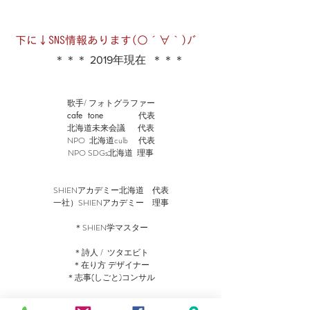
​下に↓SNS情報あります(○´∀｀)ﾉﾞ
＊＊＊ 2019年現在 ＊＊＊
​
歌手/ フォトグラファー
cafe tone
代表
北海道未来会議 代表
NPO 北海道culb 代表
NPO SDGs北海道 理事
SHIENアカデミー北海道 代表
一社）SHIENアカデミー 理事
＊SHIEN学マスター
＊詩人 / ツタエビト
＊在り方 デザイナー
＊志事(しごと)コンサル