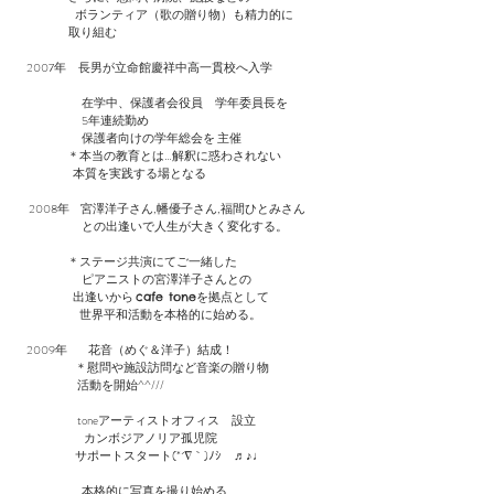
ボランティア（歌の贈り物）も精力的に
取り組む
2007年 長男が立命館慶祥中高一貫校へ入学
在学中、保護者会役員 学年委員長を
5年連続勤め
保護者向けの学年総会を 主催
＊本当の教育とは…解釈に惑わされない
本質を実践する場となる
2008年 宮澤洋子さん,幡優子さん,福間ひとみさん
との出逢いで​人生が大きく変化する。
＊ステージ共演にてご一緒した
ピアニストの宮澤洋子さんとの
出逢いから
を拠点として
cafe tone
世界平和活動を本格的に始める。
2009年 花音（めぐ＆洋子）結成！
＊慰問や施設訪問など音楽の贈り物
活動を開始^^///
toneアーティストオフィス 設立
カンボジアノリア孤児院
サポートスタート(*´∇｀)ﾉｼ ♬♪♩
​ 本格的に写真を撮り始める