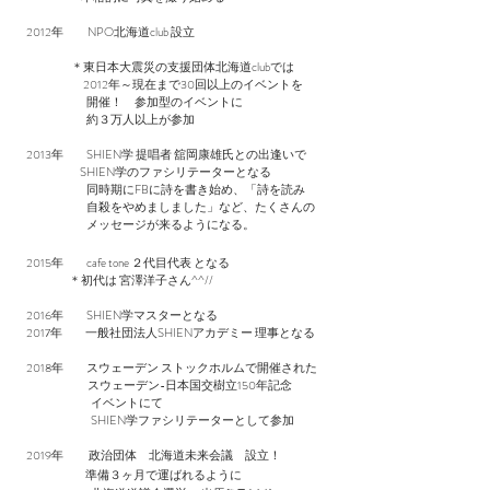
2012年 NPO北海道club 設立
＊東日本大震災の支援団体北海道clubでは
2012年～現在まで30回以上のイベントを
開催！ 参加型のイベントに
約３万人以上が参加
2013年 SHIEN学 提唱者 舘岡康雄氏との出逢いで
SHIEN学のファシリテーターとなる
同時期にFBに詩を書き始め、「詩を読み
自殺をやめましました」など、たくさんの
メッセージが来るようになる。
2015年 cafe tone ２代目代表 となる
＊初代は 宮澤洋子さん^^//
2016年 SHIEN学マスターとなる
2017年 一般社団法人SHIENアカデミー 理事となる
2018年 スウェーデン ストックホルムで開催された
スウェーデン-日本国交樹立150年記念
イベントにて
SHIEN学ファシリテーターとして参加
2019年 政治団体 北海道未来会議 設立！
準備３ヶ月で運ばれるように